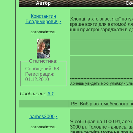
Автор
Со
Константин
Хлопці, а хто знає, якої по
Владимирович
•
краще взяти для автомобіля
інші пристрої заряджати в до
автолюбитель
Статистика:
Сообщений: 68
Регистрация:
------------------------------------------
01.12.2010
Хочешь увидеть мою улыбку - улы
Сообщение
#
1
RE: Вибір автомобільного 
barbos2000
•
Я собі брав на 1000 Вт, але 
3000 вт. Головне - дивись, 
автолюбитель
деяка техніка може не прац