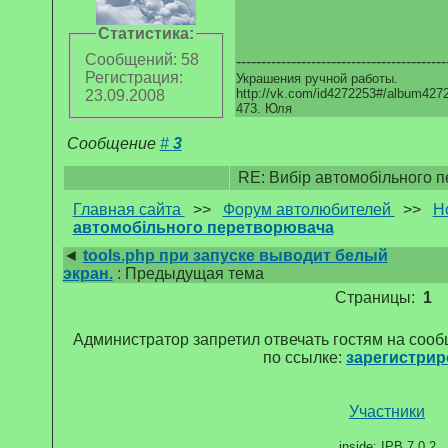
Статистика:
Сообщений: 58
------------------------------------------
Регистрация:
Украшения ручной работы.
http://vk.com/id4272253#/album427
23.09.2008
473. Юля
Сообщение
#
3
RE: Вибір автомобільного 
Главная сайта
>>
Форум автолюбителей
>>
Н
автомобільного перетворювача
◄
tools.php при запуске выводит белый
экран.
: Предыдущая тема
Страницы:
1
Администратор запретил отвечать гостям на соо
по ссылке:
зарегистрир
Участники
inside: IPB 7.0.2