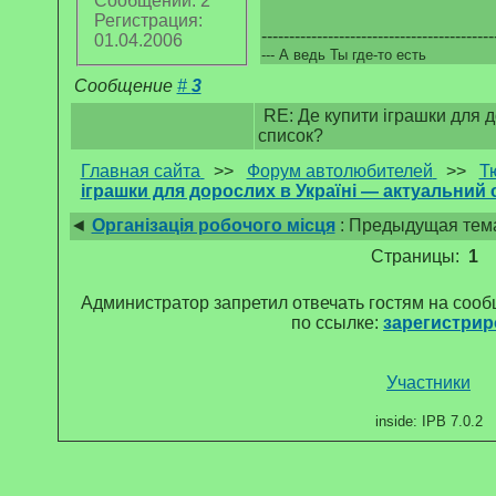
Сообщений: 2
Регистрация:
------------------------------------------
01.04.2006
--- А ведь Ты где-то есть
Сообщение
#
3
RE: Де купити іграшки для д
список?
Главная сайта
>>
Форум автолюбителей
>>
Т
іграшки для дорослих в Україні — актуальний
◄
Організація робочого місця
: Предыдущая тем
Страницы:
1
Администратор запретил отвечать гостям на соо
по ссылке:
зарегистрир
Участники
inside: IPB 7.0.2