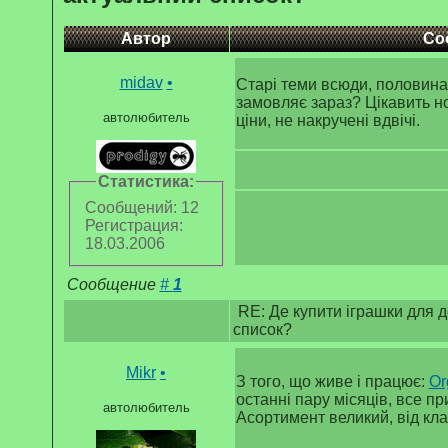
Автор
Со
midav
•
Старі теми всюди, половина
замовляє зараз? Цікавить н
автолюбитель
ціни, не накручені вдвічі.
Статистика:
Сообщений: 12
Регистрация:
18.03.2006
Сообщение
#
1
RE: Де купити іграшки для д
список?
Mikr
•
З того, що живе і працює:
Or
останні пару місяців, все пр
автолюбитель
Асортимент великий, від кла