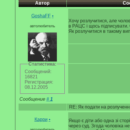
Автор
Со
GoshaFF
•
Хочу розлучитися, але чолов
в РАЦС і щось підписувати. 
автолюбитель
Як розлучитися в такому вип
Статистика:
Сообщений:
16821
Регистрация:
08.12.2005
Сообщение
#
1
RE: Як подати на розлученн
Карри
•
Якщо є діти або одна зі сто
через суд. Згода чоловіка н
автолюбитель