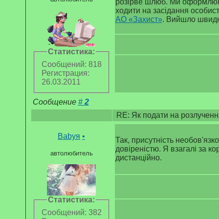
розірве шлюб. Ми оформлюв
ходити на засідання особист
АО «Захист»
. Вийшло швидко
Статистика:
Сообщений: 818
Регистрация:
26.03.2011
Сообщение
#
2
RE: Як подати на розлученн
Babyя
•
Так, присутність необов'язк
довіреністю. Я взагалі за к
автолюбитель
дистанційно.
Статистика:
Сообщений: 382