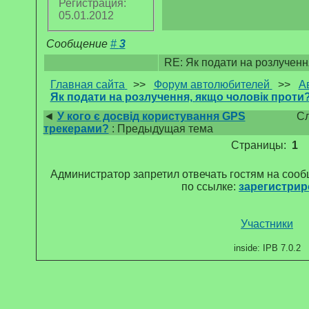
Регистрация:
05.01.2012
Сообщение
#
3
RE: Як подати на розлученн
Главная сайта
>>
Форум автолюбителей
>>
А
Як подати на розлучення, якщо чоловік проти
◄
У кого є досвід користування GPS
Сл
трекерами?
: Предыдущая тема
Страницы:
1
Администратор запретил отвечать гостям на соо
по ссылке:
зарегистрир
Участники
inside: IPB 7.0.2