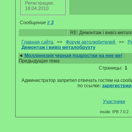
Регистрация:
18.04.2010
Сообщение
#
3
RE: Демонтаж і вивіз метал
Главная сайта
>>
Форум автолюбителей
>>
Р
Демонтаж і вивіз металобрухту
◄
Моллинезия черная подростки на нее же!
:
Предыдущая тема
Страницы:
1
Администратор запретил отвечать гостям на соо
по ссылке:
зарегистрир
Участники
inside: IPB 7.0.2