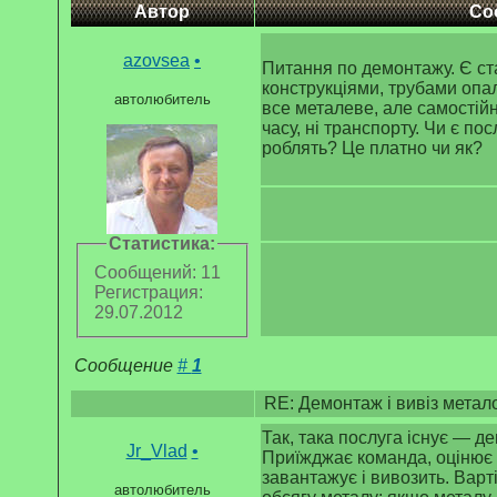
Автор
Со
azovsea
•
Питання по демонтажу. Є ст
конструкціями, трубами оп
автолюбитель
все металеве, але самостійн
часу, ні транспорту. Чи є по
роблять? Це платно чи як?
Статистика:
Сообщений: 11
Регистрация:
29.07.2012
Сообщение
#
1
RE: Демонтаж і вивіз метал
Так, така послуга існує — де
Jr_Vlad
•
Приїжджає команда, оцінює о
завантажує і вивозить. Варті
автолюбитель