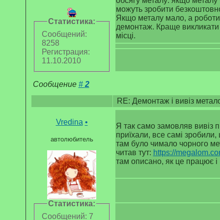
обсягу металу: якщо металу 
можуть зробити безкоштовно
Якщо металу мало, а роботи
Статистика:
демонтаж. Краще викликати 
Сообщений:
місці.
8258
Регистрация:
11.10.2010
Сообщение
#
2
RE: Демонтаж і вивіз метал
Vredina
•
Я так само замовляв вивіз 
приїхали, все самі зробили,
автолюбитель
там було чимало чорного ме
читав тут:
https://megalom.co
там описано, як це працює і
Статистика:
Сообщений: 7