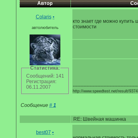
Автор
Со
Colaris
•
кто знает где можно купить
стоимости
автолюбитель
Статистика:
Сообщений: 141
Регистрация:
------------------------------------------
06.11.2007
http://www.speedtest.net/result/937
Сообщение
#
1
RE: Швейная машинка
best07
•
нормальная стоимость тольк