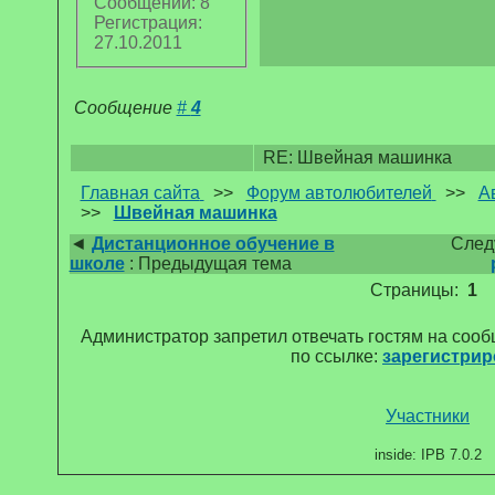
Сообщений: 8
Регистрация:
27.10.2011
Сообщение
#
4
RE: Швейная машинка
Главная сайта
>>
Форум автолюбителей
>>
А
>>
Швейная машинка
◄
Дистанционное обучение в
След
школе
: Предыдущая тема
Страницы:
1
Администратор запретил отвечать гостям на соо
по ссылке:
зарегистрир
Участники
inside: IPB 7.0.2